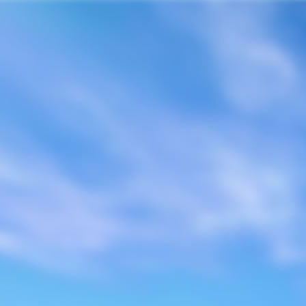
Home
Sobre Nós
Compaz
Campanhas
Mídia de Paz
Eventos
Publicações
Contato
Home
Notícias