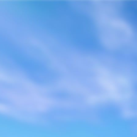
Home
Sobre Nós
Compaz
Campanhas
Mídia de Paz
Eventos
Publicações
Contato
Home
Notícias